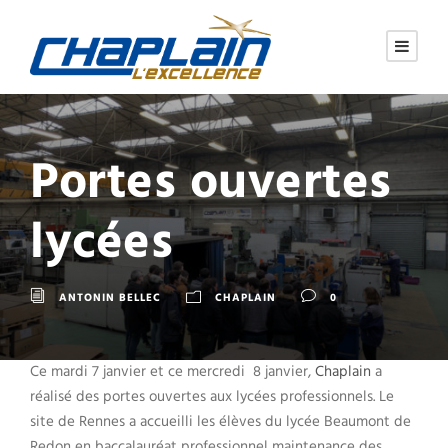
Portes ouvertes
lycées
ANTONIN BELLEC
CHAPLAIN
0
Ce mardi 7 janvier et ce mercredi 8 janvier,
Chaplain
a
réalisé des portes ouvertes aux lycées professionnels. Le
site de Rennes a accueilli les élèves du lycée Beaumont de
Redon en baccalauréat professionnel maintenance des