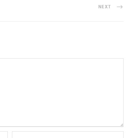
NEXT
PLAIN
ARTICLES RÉCENTS
sommes-nous ?
Création d’un site sur les mot
électriques
 contacter