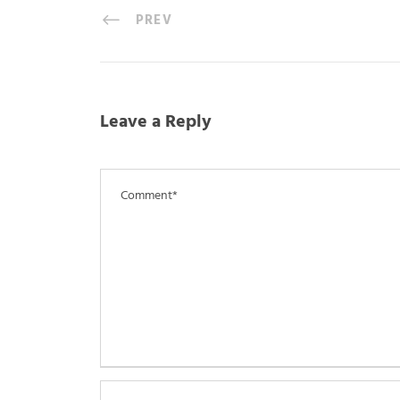
PREV
Leave a Reply
CHA
Chaplain, groupe industriel
spécialiste du vide et pression, air
Qui 
comprimé, moteur, boîte de
vitesse et usinage.
Nous