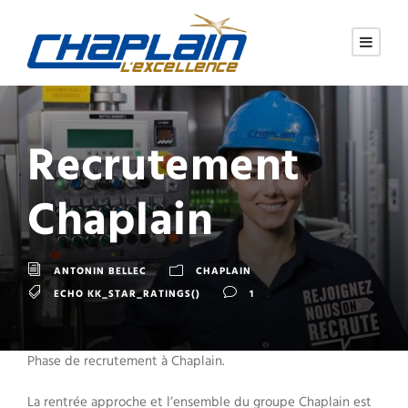
Recrutement
Chaplain
ANTONIN BELLEC
CHAPLAIN
ECHO KK_STAR_RATINGS()
1
Phase de recrutement à Chaplain.
La rentrée approche et l’ensemble du groupe Chaplain est