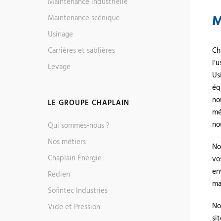
Maintenance industrielle
M
Maintenance scénique
Usinage
Carrières et sablières
Ch
l’
Levage
Us
éq
no
LE GROUPE CHAPLAIN
mé
no
Qui sommes-nous ?
Nos métiers
No
Chaplain Énergie
vo
en
Redien
ma
Sofintec Industries
No
Vide et Pression
si