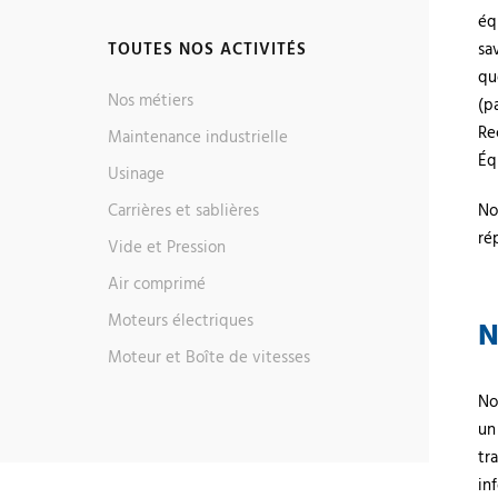
éq
TOUTES NOS ACTIVITÉS
sa
qu
Nos métiers
(p
Re
Maintenance industrielle
Éq
Usinage
Carrières et sablières
No
ré
Vide et Pression
Air comprimé
Moteurs électriques
N
Moteur et Boîte de vitesses
No
un
tr
in