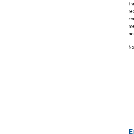
tr
re
co
me
no
No
E