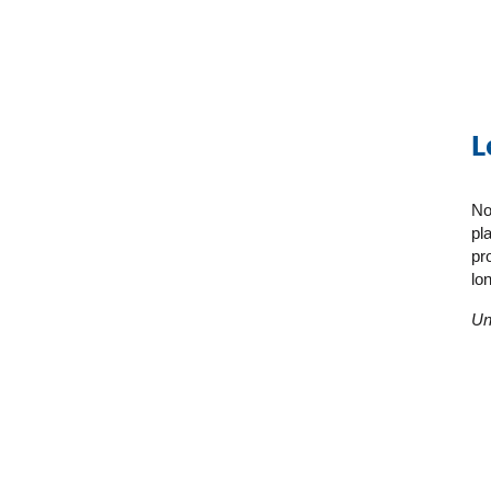
L
No
pl
pr
lo
Un