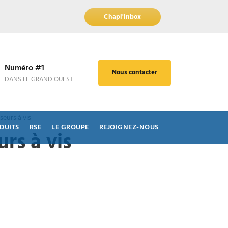
Chapl'Inbox
Numéro #1
Nous contacter
DANS LE GRAND OUEST
eurs à vis
DUITS
RSE
LE GROUPE
REJOIGNEZ-NOUS
rs à vis