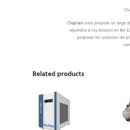
Cha
Chaplain
vous propose un large st
répondre à vos besoins en
Air 
proposer les solutions les p
com
CHA
Chaplain, groupe industriel
spécialiste du vide et pression, air
Related products
Qui 
comprimé, moteur, boîte de
vitesse et usinage.
Nous
Nous
Cond