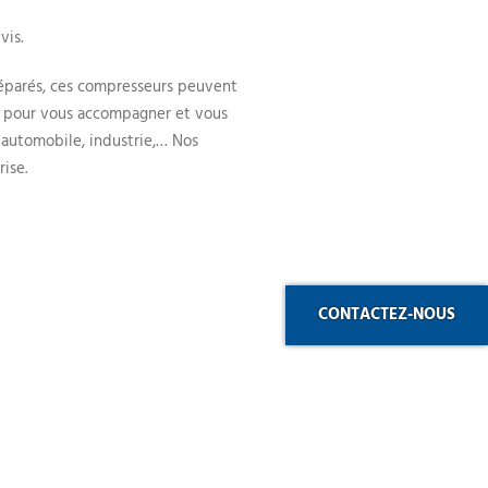
vis.
réparés, ces compresseurs peuvent
es pour vous accompagner et vous
, automobile, industrie,… Nos
ise.
LES SITES DU GROUPE
eurs
Chaplain Energie
CONTACTEZ-NOUS
Vide et Pression
n
Redien
Sofintec Industries
Moteur Électrique
vage