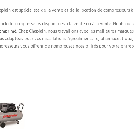
plain est spécialiste de la vente et de la location de compresseurs à 
ock de compresseurs disponibles à la vente ou à la vente. Neufs ou 
Comprimé
. Chez Chaplain, nous travaillons avec les meilleures marqu
lus adaptées pour vos installations. Agroalimentaire, pharmaceutique
presseurs vous offrent de nombreuses possibilités pour votre entrepr
PLAIN
ARTICLES RÉCENTS
sommes-nous ?
Création d’un site sur les mot
électriques
 contacter
Don de moteurs à la formatio
 rejoindre
Chaplain entre travaux et
itions générales de vente
partenariats cet été
Nouveau bâtiment pour le le
à Quimper