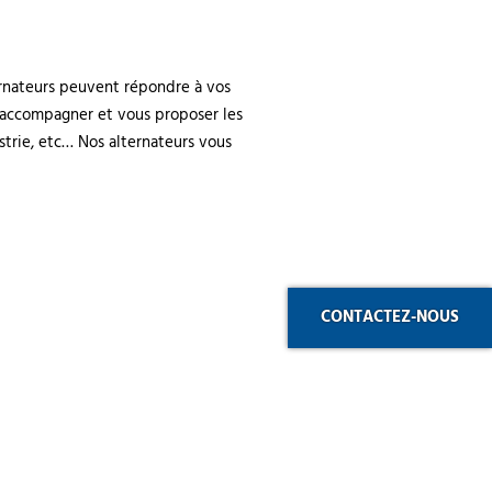
ternateurs peuvent répondre à vos
s accompagner et vous proposer les
strie, etc… Nos alternateurs vous
LES SITES DU GROUPE
eurs
Chaplain Energie
CONTACTEZ-NOUS
Vide et Pression
n
Redien
Sofintec Industries
Moteur Électrique
vage