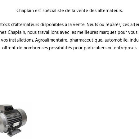
Chaplain est spécialiste de la vente des alternateurs.
stock d’alternateurs disponibles à la vente. Neufs ou réparés, ces al
Chez Chaplain, nous travaillons avec les meilleures marques pour vou
 vos installations. Agroalimentaire, pharmaceutique, automobile, indu
offrent de nombreuses possibilités pour particuliers ou entreprises.
PLAIN
ARTICLES RÉCENTS
sommes-nous ?
Création d’un site sur les mot
électriques
 contacter
Don de moteurs à la formatio
 rejoindre
Chaplain entre travaux et
itions générales de vente
partenariats cet été
Nouveau bâtiment pour le le
à Quimper