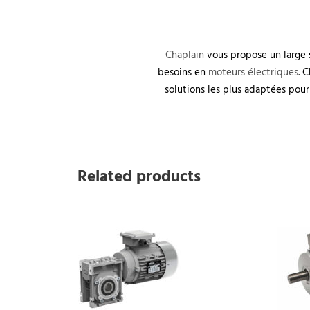
Chaplain
vous propose un large 
besoins en
moteurs électriques
. 
solutions les plus adaptées pour
CHA
Chaplain, groupe industriel
spécialiste du vide et pression, air
Related products
Qui 
comprimé, moteur, boîte de
vitesse et usinage.
Nous
Nous
Cond